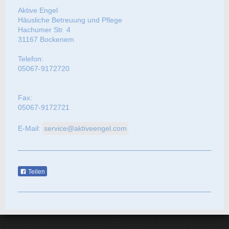
Aktive Engel
Häusliche Betreuung und Pflege
Hachumer Str. 4
31167 Bockenem
Telefon:
05067-9172720
Fax:
05067-9172721
E-Mail:
service@aktiveengel.com
Teilen